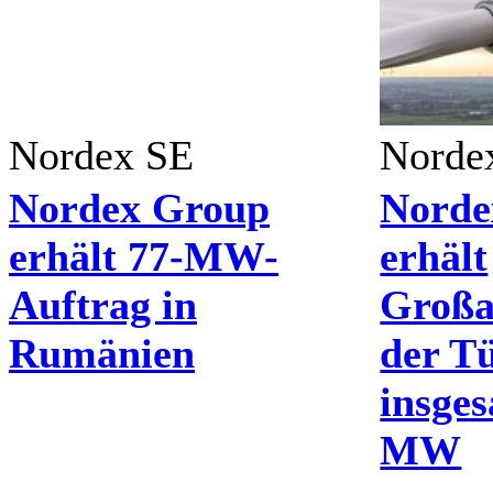
Nordex SE
Norde
Nordex Group
Norde
erhält 77-MW-
erhält
Auftrag in
Großa
Rumänien
der T
insge
MW