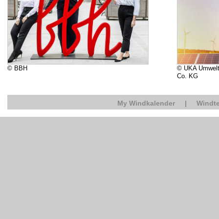
© BBH
© UKA Umwelt
Co. KG
My Windkalender
|
Windte