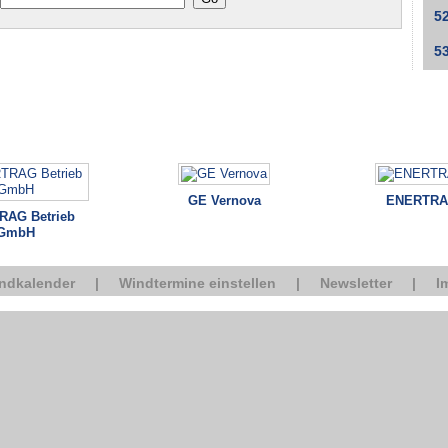
5
5
GE Vernova
ENERTRA
AG Betrieb
GmbH
ndkalender
|
Windtermine einstellen
|
Newsletter
|
I