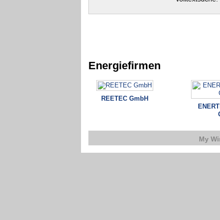
Energiefirmen
REETEC GmbH
ENERTR
My Wi