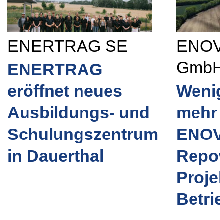
ENERTRAG SE
ENOV
Gmb
ENERTRAG
eröffnet neues
Weni
Ausbildungs- und
mehr 
Schulungszentrum
ENOV
in Dauerthal
Repo
Proje
Betri