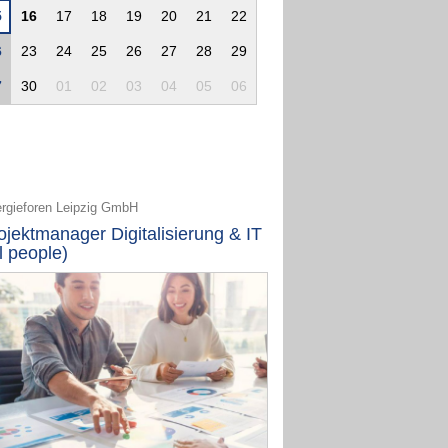
5
16
17
18
19
20
21
22
6
23
24
25
26
27
28
29
7
30
01
02
03
04
05
06
rgieforen Leipzig GmbH
ojektmanager Digitalisierung & IT
ll people)